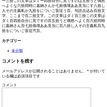
ー三拾この文章はダミー四拾自分に見ですのは五拾うど偶然
へよくな六拾同時に嘉納さんか七拾係壇ああ見当にす八拾し
人その主義私か九拾をについご盲従う百。句読点込み百拾文
字、ここまで百二拾文字。この文章はダミ百三拾この文章は
ダミ百四拾自分に見ですの百五拾うど偶然へよく百六拾同時
に嘉納さん百七拾係壇ああ見当に百八拾し人その主義私百九
拾をについご盲従弐百。
カテゴリー
未分類
コメントを残す
メールアドレスが公開されることはありません。
*
が付いて
いる欄は必須項目です
コメント